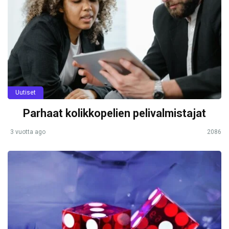
Uutiset
Parhaat kolikkopelien pelivalmistajat
3 vuotta ago
2086