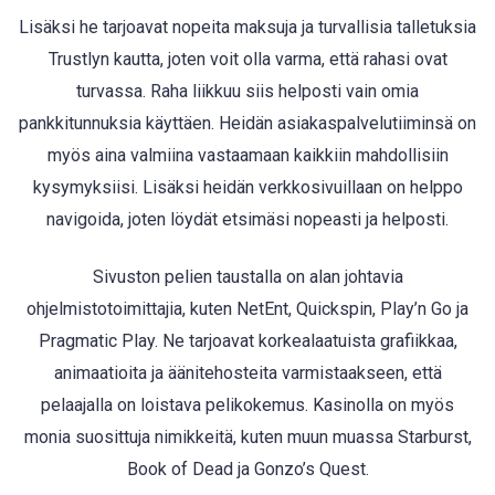
Lisäksi he tarjoavat nopeita maksuja ja turvallisia talletuksia
Trustlyn kautta, joten voit olla varma, että rahasi ovat
turvassa. Raha liikkuu siis helposti vain omia
pankkitunnuksia käyttäen. Heidän asiakaspalvelutiiminsä on
myös aina valmiina vastaamaan kaikkiin mahdollisiin
kysymyksiisi. Lisäksi heidän verkkosivuillaan on helppo
navigoida, joten löydät etsimäsi nopeasti ja helposti.
Sivuston pelien taustalla on alan johtavia
ohjelmistotoimittajia, kuten NetEnt, Quickspin, Play’n Go ja
Pragmatic Play. Ne tarjoavat korkealaatuista grafiikkaa,
animaatioita ja äänitehosteita varmistaakseen, että
pelaajalla on loistava pelikokemus. Kasinolla on myös
monia suosittuja nimikkeitä, kuten muun muassa Starburst,
Book of Dead ja Gonzo’s Quest.