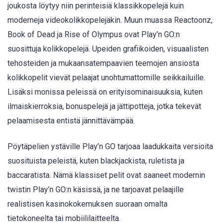
joukosta löytyy niin perinteisiä klassikkopelejä kuin
moderneja videokolikkopelejäkin. Muun muassa Reactoonz,
Book of Dead ja Rise of Olympus ovat Play’n GO:n
suosittuja kolikkopelejä. Upeiden grafiikoiden, visuaalisten
tehosteiden ja mukaansatempaavien teemojen ansiosta
kolikkopelit vievät pelaajat unohtumattomille seikkailuille.
Lisäksi monissa peleissä on erityisominaisuuksia, kuten
ilmaiskierroksia, bonuspelejä ja jättipotteja, jotka tekevät
pelaamisesta entistä jännittävämpää.
Pöytäpelien ystäville Play’n GO tarjoaa laadukkaita versioita
suosituista peleistä, kuten blackjackista, ruletista ja
baccaratista. Nämä klassiset pelit ovat saaneet modernin
twistin Play’n GO:n käsissä, ja ne tarjoavat pelaajille
realistisen kasinokokemuksen suoraan omalta
tietokoneelta tai mobiililaitteelta.