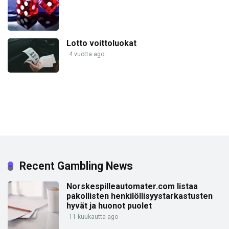
Lotto voittoluokat
4 vuotta ago
Recent Gambling News
Norskespilleautomater.com listaa
pakollisten henkilöllisyystarkastusten
hyvät ja huonot puolet
11 kuukautta ago