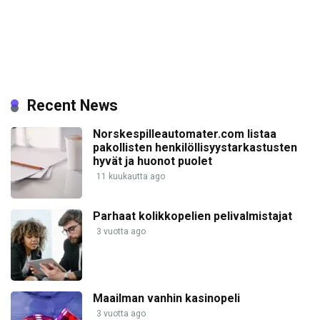
Recent News
Norskespilleautomater.com listaa
pakollisten henkilöllisyystarkastusten
hyvät ja huonot puolet
11 kuukautta ago
Parhaat kolikkopelien pelivalmistajat
3 vuotta ago
Maailman vanhin kasinopeli
3 vuotta ago