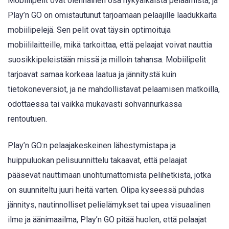
Mobiilipelit ovat olennainen osa nykyaikaista pelaamista, ja
Play’n GO on omistautunut tarjoamaan pelaajille laadukkaita
mobiilipelejä. Sen pelit ovat täysin optimoituja
mobiililaitteille, mikä tarkoittaa, että pelaajat voivat nauttia
suosikkipeleistään missä ja milloin tahansa. Mobiilipelit
tarjoavat samaa korkeaa laatua ja jännitystä kuin
tietokoneversiot, ja ne mahdollistavat pelaamisen matkoilla,
odottaessa tai vaikka mukavasti sohvannurkassa
rentoutuen.
Play’n GO:n pelaajakeskeinen lähestymistapa ja
huippuluokan pelisuunnittelu takaavat, että pelaajat
pääsevät nauttimaan unohtumattomista pelihetkistä, jotka
on suunniteltu juuri heitä varten. Olipa kyseessä puhdas
jännitys, nautinnolliset pelielämykset tai upea visuaalinen
ilme ja äänimaailma, Play’n GO pitää huolen, että pelaajat