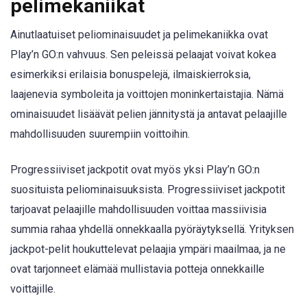
pelimekaniikat
Ainutlaatuiset peliominaisuudet ja pelimekaniikka ovat
Play’n GO:n vahvuus. Sen peleissä pelaajat voivat kokea
esimerkiksi erilaisia bonuspelejä, ilmaiskierroksia,
laajenevia symboleita ja voittojen moninkertaistajia. Nämä
ominaisuudet lisäävät pelien jännitystä ja antavat pelaajille
mahdollisuuden suurempiin voittoihin.
Progressiiviset jackpotit ovat myös yksi Play’n GO:n
suosituista peliominaisuuksista. Progressiiviset jackpotit
tarjoavat pelaajille mahdollisuuden voittaa massiivisia
summia rahaa yhdellä onnekkaalla pyöräytyksellä. Yrityksen
jackpot-pelit houkuttelevat pelaajia ympäri maailmaa, ja ne
ovat tarjonneet elämää mullistavia potteja onnekkaille
voittajille.